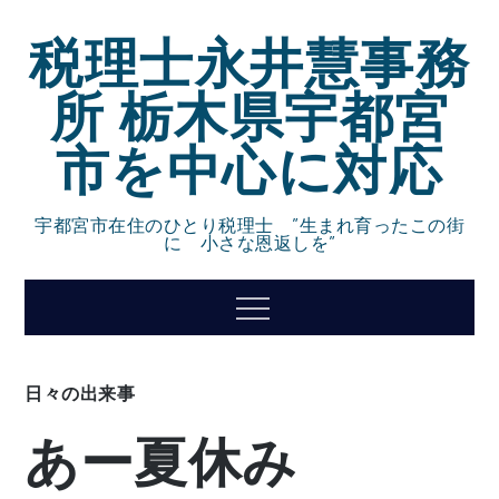
Skip
税理士永井慧事務
to
content
所 栃木県宇都宮
市を中心に対応
宇都宮市在住のひとり税理士 ”生まれ育ったこの街
に 小さな恩返しを”
Menu
日々の出来事
あー夏休み