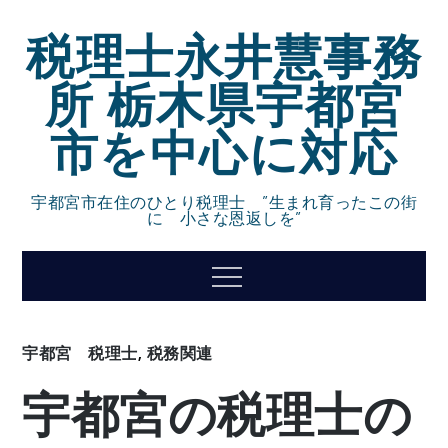
Skip
税理士永井慧事務
to
content
所 栃木県宇都宮
市を中心に対応
宇都宮市在住のひとり税理士 ”生まれ育ったこの街
に 小さな恩返しを”
Menu
宇都宮 税理士
,
税務関連
宇都宮の税理士の