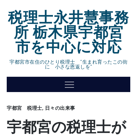
Skip
税理士永井慧事務
to
content
所 栃木県宇都宮
市を中心に対応
宇都宮市在住のひとり税理士 ”生まれ育ったこの街
に 小さな恩返しを”
Menu
宇都宮 税理士
,
日々の出来事
宇都宮の税理士が