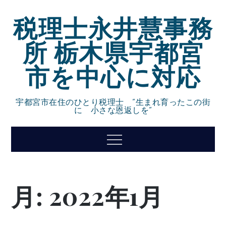
Skip
税理士永井慧事務
to
content
所 栃木県宇都宮
市を中心に対応
宇都宮市在住のひとり税理士 ”生まれ育ったこの街
に 小さな恩返しを”
Menu
月:
2022年1月