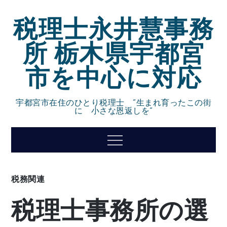
Skip
税理士永井慧事務
to
content
所 栃木県宇都宮
市を中心に対応
宇都宮市在住のひとり税理士 ”生まれ育ったこの街
に 小さな恩返しを”
Menu
税務関連
税理士事務所の選