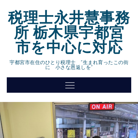
Skip
税理士永井慧事務
to
content
所 栃木県宇都宮
市を中心に対応
宇都宮市在住のひとり税理士 ”生まれ育ったこの街
に 小さな恩返しを”
Menu