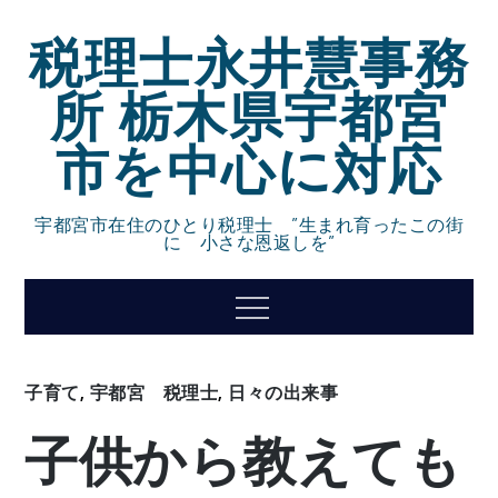
Skip
税理士永井慧事務
to
content
所 栃木県宇都宮
市を中心に対応
宇都宮市在住のひとり税理士 ”生まれ育ったこの街
に 小さな恩返しを”
Menu
子育て
,
宇都宮 税理士
,
日々の出来事
子供から教えても