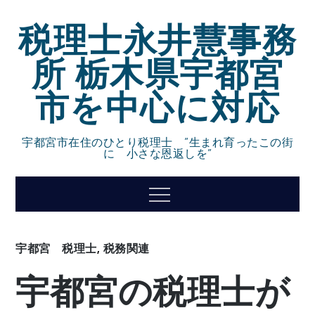
Skip
税理士永井慧事務
to
content
所 栃木県宇都宮
市を中心に対応
宇都宮市在住のひとり税理士 ”生まれ育ったこの街
に 小さな恩返しを”
Menu
宇都宮 税理士
,
税務関連
宇都宮の税理士が