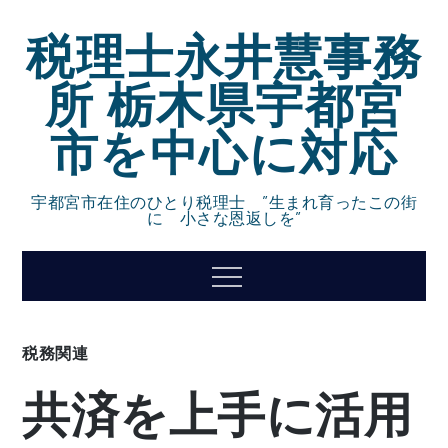
Skip
税理士永井慧事務
to
content
所 栃木県宇都宮
市を中心に対応
宇都宮市在住のひとり税理士 ”生まれ育ったこの街
に 小さな恩返しを”
Menu
税務関連
共済を上手に活用