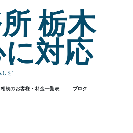
所 栃木
心に対応
しを”
相続のお客様・料金一覧表
ブログ