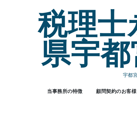
Skip
税理士
to
content
県宇都
宇都
当事務所の特徴
顧問契約のお客様