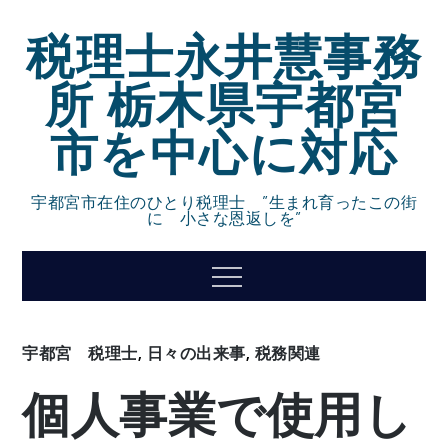
Skip
税理士永井慧事務
to
content
所 栃木県宇都宮
市を中心に対応
宇都宮市在住のひとり税理士 ”生まれ育ったこの街
に 小さな恩返しを”
Menu
宇都宮 税理士
,
日々の出来事
,
税務関連
個人事業で使用し