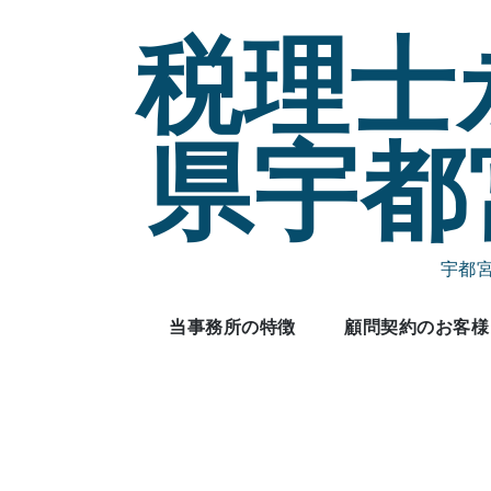
Skip
税理士
to
content
県宇都
宇都
当事務所の特徴
顧問契約のお客様