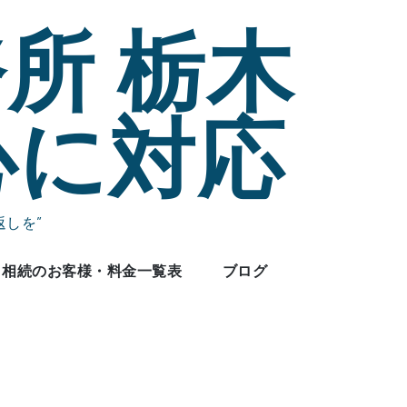
所 栃木
心に対応
しを”
相続のお客様・料金一覧表
ブログ