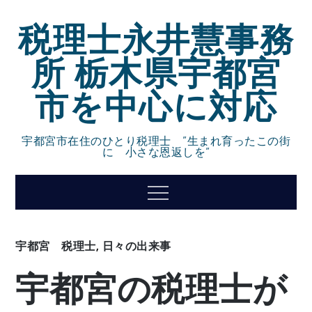
Skip
税理士永井慧事務
to
content
所 栃木県宇都宮
市を中心に対応
宇都宮市在住のひとり税理士 ”生まれ育ったこの街
に 小さな恩返しを”
Menu
宇都宮 税理士
,
日々の出来事
宇都宮の税理士が