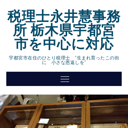
Skip
税理士永井慧事務
to
content
所 栃木県宇都宮
市を中心に対応
宇都宮市在住のひとり税理士 ”生まれ育ったこの街
に 小さな恩返しを”
Menu