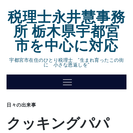
Skip
税理士永井慧事務
to
content
所 栃木県宇都宮
市を中心に対応
宇都宮市在住のひとり税理士 ”生まれ育ったこの街
に 小さな恩返しを”
Menu
日々の出来事
クッキングパパ