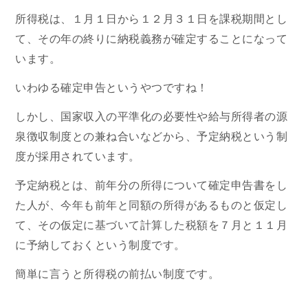
所得税は、１月１日から１２月３１日を課税期間とし
て、その年の終りに納税義務が確定することになって
います。
いわゆる確定申告というやつですね！
しかし、国家収入の平準化の必要性や給与所得者の源
泉徴収制度との兼ね合いなどから、予定納税という制
度が採用されています。
予定納税とは、前年分の所得について確定申告書をし
た人が、今年も前年と同額の所得があるものと仮定し
て、その仮定に基づいて計算した税額を７月と１１月
に予納しておくという制度です。
簡単に言うと所得税の前払い制度です。