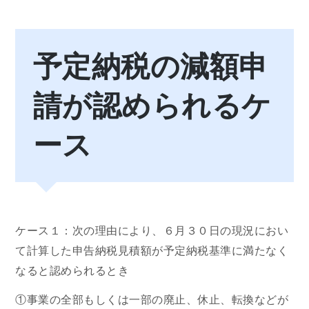
予定納税の減額申
請が認められるケ
ース
ケース１：次の理由により、６月３０日の現況におい
て計算した申告納税見積額が予定納税基準に満たなく
なると認められるとき
①事業の全部もしくは一部の廃止、休止、転換などが