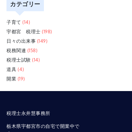
カテゴリー
子育て
(14)
宇都宮 税理士
(198)
日々の出来事
(149)
税務関連
(158)
税理士試験
(14)
道具
(4)
開業
(19)
税理士永井慧事務所
栃木県宇都宮市の自宅で開業中で