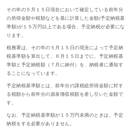
その年の５月１５日現在において確定している前年分
の所得金額や税額などを基に計算した金額(予定納税基
準額)が１５万円以上である場合、予定納税が必要にな
ります。
税務署は、その年の５月１５日の現況によって予定納
税基準額を算出して、６月１５日までに、予定納税基
準額と予定納税額（７月に納付）を、納税者に通知す
ることになっています。
予定納税基準額とは、前年分の課税総所得金額に対す
る税額から前年分の源泉徴収税額を差し引いた金額で
す。
なお、予定納税基準額が１５万円未満のときは、予定
納税をする必要がありません。