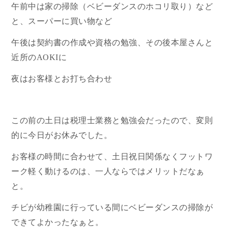
午前中は家の掃除（ベビーダンスのホコリ取り）など
と、スーパーに買い物など
午後は契約書の作成や資格の勉強、その後本屋さんと
近所のAOKIに
夜はお客様とお打ち合わせ
この前の土日は税理士業務と勉強会だったので、変則
的に今日がお休みでした。
お客様の時間に合わせて、土日祝日関係なくフットワ
ーク軽く動けるのは、一人ならではメリットだなぁ
と。
チビが幼稚園に行っている間にベビーダンスの掃除が
できてよかったなぁと。