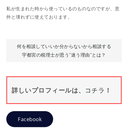
私が生まれた時から使っているのものなのですが、意
外と壊れずに使えております。
投
何を相談していいか分からないから相談する
宇都宮の税理士が思う”迷う理由”とは？
稿
ナ
詳しいプロフィールは、
コチラ
！
ビ
ゲ
Facebook
ー