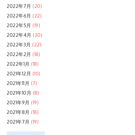
2022年7月
(20)
2022年6月
(22)
2022年5月
(19)
2022年4月
(20)
2022年3月
(22)
2022年2月
(18)
2022年1月
(18)
2021年12月
(10)
2021年11月
(7)
2021年10月
(8)
2021年9月
(19)
2021年8月
(18)
2021年7月
(19)