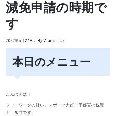
減免申請の時期で
す
2022年6月27日
By
Vitamin-Tax
本日のメニュー
こんばんは！
フットワークの軽い、スポーツ大好き宇都宮の税理
士 永井です。