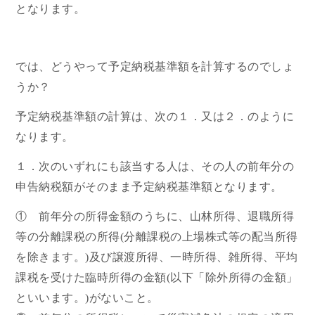
となります。
では、どうやって予定納税基準額を計算するのでしょ
うか？
予定納税基準額の計算は、次の１．又は２．のように
なります。
１．次のいずれにも該当する人は、その人の前年分の
申告納税額がそのまま予定納税基準額となります。
① 前年分の所得金額のうちに、山林所得、退職所得
等の分離課税の所得(分離課税の上場株式等の配当所得
を除きます。)及び譲渡所得、一時所得、雑所得、平均
課税を受けた臨時所得の金額(以下「除外所得の金額」
といいます。)がないこと。