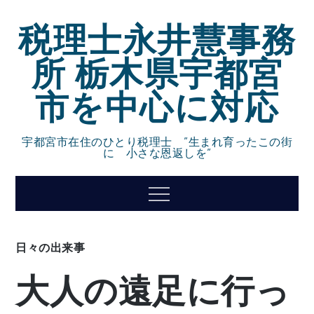
Skip
税理士永井慧事務
to
content
所 栃木県宇都宮
市を中心に対応
宇都宮市在住のひとり税理士 ”生まれ育ったこの街
に 小さな恩返しを”
Menu
日々の出来事
大人の遠足に行っ