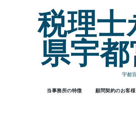
Skip
税理士
to
content
県宇都
宇都
当事務所の特徴
顧問契約のお客様