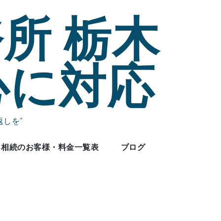
所 栃木
心に対応
しを”
相続のお客様・料金一覧表
ブログ