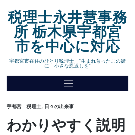
Skip
税理士永井慧事務
to
content
所 栃木県宇都宮
市を中心に対応
宇都宮市在住のひとり税理士 ”生まれ育ったこの街
に 小さな恩返しを”
Menu
宇都宮 税理士
,
日々の出来事
わかりやすく説明