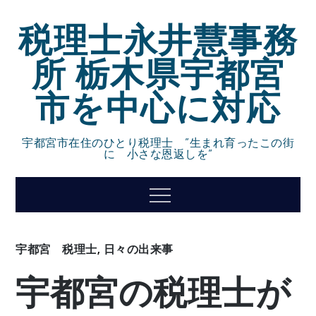
Skip
税理士永井慧事務
to
content
所 栃木県宇都宮
市を中心に対応
宇都宮市在住のひとり税理士 ”生まれ育ったこの街
に 小さな恩返しを”
Menu
宇都宮 税理士
,
日々の出来事
宇都宮の税理士が