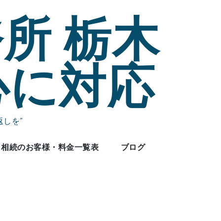
所 栃木
心に対応
しを”
相続のお客様・料金一覧表
ブログ