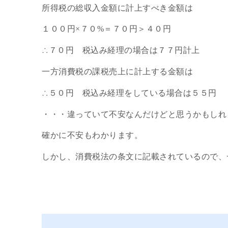
所得税の総収入金額に計上すべき金額
は
１００円×７０%＝７０円＞４０円
∴７０円 税込み経理の場合は
７７円
計上
一方
消費税の課税売上に計上する金額
は
∴５０円 税込み経理をしている場合は
５５円
・・・違っていて不安なんだけどと思うかもしれ
確かに不安もわかります。
しかし、消費税法の条文に記載されているので、