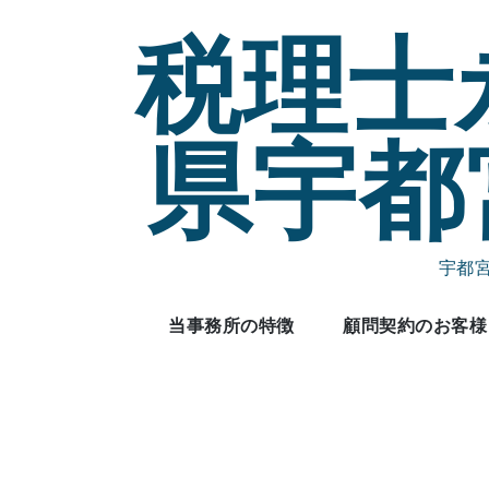
Skip
税理士
to
content
県宇都
宇都
当事務所の特徴
顧問契約のお客様