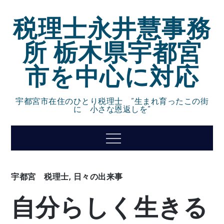
Skip
税理士永井慧事務
to
content
所 栃木県宇都宮
市を中心に対応
宇都宮市在住のひとり税理士 ”生まれ育ったこの街
に 小さな恩返しを”
Menu
宇都宮 税理士
,
日々の出来事
自分らしく生きる