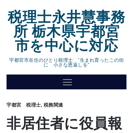
Skip
税理士永井慧事務
to
content
所 栃木県宇都宮
市を中心に対応
宇都宮市在住のひとり税理士 ”生まれ育ったこの街
に 小さな恩返しを”
Menu
宇都宮 税理士
,
税務関連
非居住者に役員報