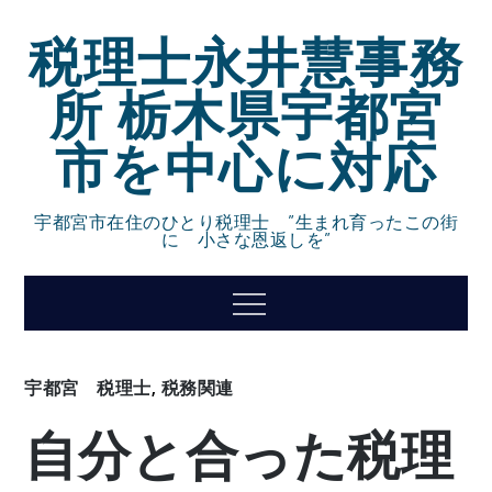
Skip
税理士永井慧事務
to
content
所 栃木県宇都宮
市を中心に対応
宇都宮市在住のひとり税理士 ”生まれ育ったこの街
に 小さな恩返しを”
Menu
宇都宮 税理士
,
税務関連
自分と合った税理