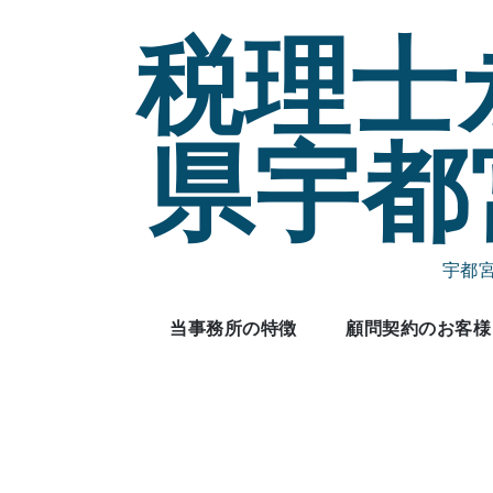
Skip
税理士
to
content
県宇都
宇都
当事務所の特徴
顧問契約のお客様