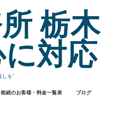
所 栃木
心に対応
しを”
相続のお客様・料金一覧表
ブログ