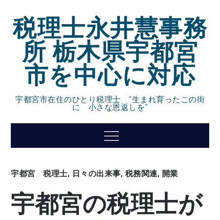
Skip
税理士永井慧事務
to
content
所 栃木県宇都宮
市を中心に対応
宇都宮市在住のひとり税理士 ”生まれ育ったこの街
に 小さな恩返しを”
Menu
宇都宮 税理士
,
日々の出来事
,
税務関連
,
開業
宇都宮の税理士が