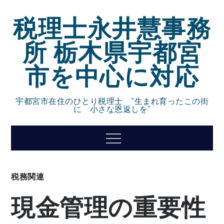
Skip
税理士永井慧事務
to
content
所 栃木県宇都宮
市を中心に対応
宇都宮市在住のひとり税理士 ”生まれ育ったこの街
に 小さな恩返しを”
Menu
税務関連
現金管理の重要性