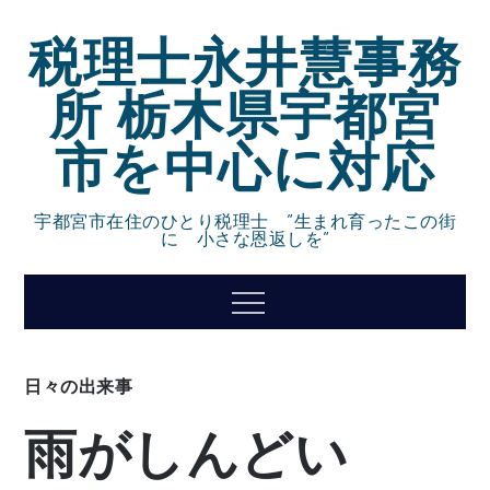
Skip
税理士永井慧事務
to
content
所 栃木県宇都宮
市を中心に対応
宇都宮市在住のひとり税理士 ”生まれ育ったこの街
に 小さな恩返しを”
Menu
日々の出来事
雨がしんどい