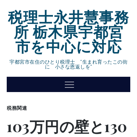
Skip
税理士永井慧事務
to
content
所 栃木県宇都宮
市を中心に対応
宇都宮市在住のひとり税理士 ”生まれ育ったこの街
に 小さな恩返しを”
Menu
税務関連
103万円の壁と130