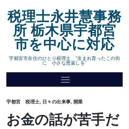
Skip
税理士永井慧事務
to
content
所 栃木県宇都宮
市を中心に対応
宇都宮市在住のひとり税理士 ”生まれ育ったこの街
に 小さな恩返しを”
Menu
宇都宮 税理士
,
日々の出来事
,
開業
お金の話が苦手だ